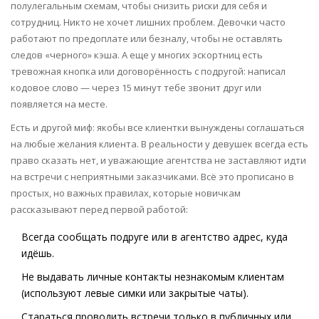
полулегальным схемам, чтобы снизить риски для себя и
сотрудниц. Никто не хочет лишних проблем. Девочки часто
работают по предоплате или безналу, чтобы не оставлять
следов «черного» кэша. А еще у многих эскортниц есть
тревожная кнопка или договорённость с подругой: написал
кодовое слово — через 15 минут тебе звонит друг или
появляется на месте.
Есть и другой миф: якобы все клиентки вынуждены соглашаться
на любые желания клиента. В реальности у девушек всегда есть
право сказать нет, и уважающие агентства не заставляют идти
на встречи с неприятными заказчиками. Всё это прописано в
простых, но важных правилах, которые новичкам
рассказывают перед первой работой:
Всегда сообщать подруге или в агентство адрес, куда
идёшь.
Не выдавать личные контакты незнакомым клиентам
(используют левые симки или закрытые чаты).
Стараться проводить встречи только в публичных или