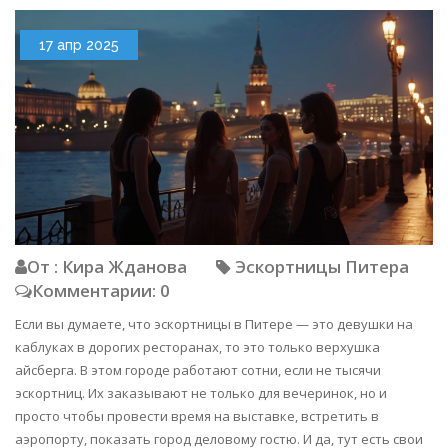
17 апр 2025
От : Кира Жданова
Эскортницы Питера
Комментарии: 0
Если вы думаете, что эскортницы в Питере — это девушки на
каблуках в дорогих ресторанах, то это только верхушка
айсберга. В этом городе работают сотни, если не тысячи
эскортниц. Их заказывают не только для вечеринок, но и
просто чтобы провести время на выставке, встретить в
аэропорту, показать город деловому гостю. И да, тут есть свои