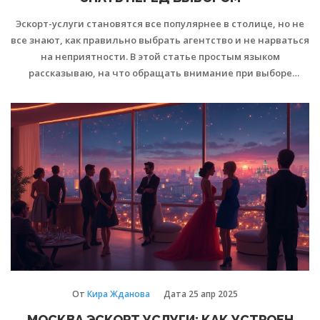
Эскорт-услуги становятся все популярнее в столице, но не
все знают, как правильно выбрать агентство и не нарваться
на неприятности. В этой статье простым языком
рассказываю, на что обращать внимание при выборе
эскорт-агентства в Москве, как оцениваются услуги, и какие
тонкости стоит учитывать для безопасности и комфорта.
Привожу реальные советы и факты, чтобы упростить поиск
надежного агентства. Благодаря этой информации, вы
сможете избежать распространённых ошибок и найти
вариант под свои запросы.
От
Кира Жданова
Дата
25 апр 2025
МОСКВА ЭСКОРТ УСЛУГИ: КАК УСТРОЕН