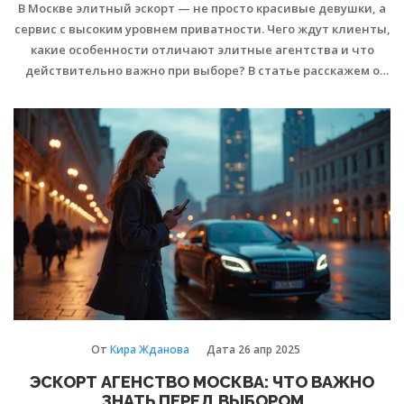
В Москве элитный эскорт — не просто красивые девушки, а
сервис с высоким уровнем приватности. Чего ждут клиенты,
какие особенности отличают элитные агентства и что
действительно важно при выборе? В статье расскажем о
типичных ошибках новичков, секретах безопасности,
нюансах работы и неожиданных фактах рынка. Для тех, кто
ценит комфорт, конфиденциальность и качество.
От
Кира Жданова
Дата
26 апр 2025
ЭСКОРТ АГЕНСТВО МОСКВА: ЧТО ВАЖНО
ЗНАТЬ ПЕРЕД ВЫБОРОМ