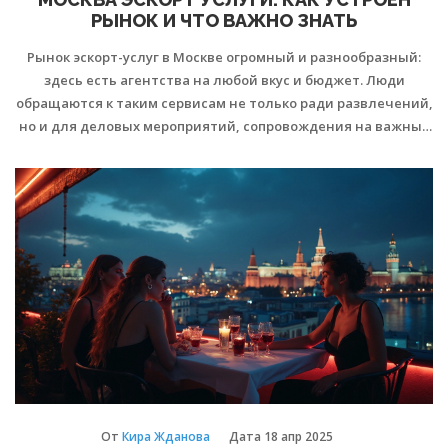
РЫНОК И ЧТО ВАЖНО ЗНАТЬ
Рынок эскорт-услуг в Москве огромный и разнообразный:
здесь есть агентства на любой вкус и бюджет. Люди
обращаются к таким сервисам не только ради развлечений,
но и для деловых мероприятий, сопровождения на важные
встречи или путешествия. В статье расскажем, как устроен
этот рынок, чего ожидать от сервиса, как выбирают эскорт в
столице и на что обратить внимание ради своей
безопасности и комфорта. Приведем реальные советы и
лайфхаки, чтобы опыт оказался только положительным.
От
Кира Жданова
Дата
18 апр 2025