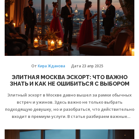
лайфхаки, чтобы опыт оказался только положительным.
От
Кира Жданова
Дата
23 апр 2025
ЭЛИТНАЯ МОСКВА ЭСКОРТ: ЧТО ВАЖНО
ЗНАТЬ И КАК НЕ ОШИБИТЬСЯ С ВЫБОРОМ
Элитный эскорт в Москве давно вышел за рамки обычных
встреч и ужинов. Здесь важно не только выбрать
подходящую девушку, но и разобраться, что действительно
входит в премиум-услуги. В статье разбираем важные
нюансы, как устроен московский VIP-рынок эскорта, какие
детали отличают элитный сервис и как не попасть на
уловки мошенников. Делимся лайфхаками для знакомства,