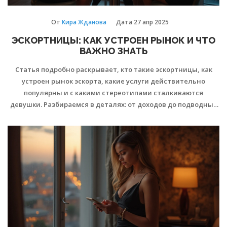
От
Кира Жданова
Дата
27 апр 2025
ЭСКОРТНИЦЫ: КАК УСТРОЕН РЫНОК И ЧТО
ВАЖНО ЗНАТЬ
Статья подробно раскрывает, кто такие эскортницы, как
устроен рынок эскорта, какие услуги действительно
популярны и с какими стереотипами сталкиваются
девушки. Разбираемся в деталях: от доходов до подводных
камней, а также делимся советами по безопасности и
грамотным переговорам. Материал поможет понять
реальные условия и показать, как это работает изнутри —
без лишних мифов и красивых картинок.