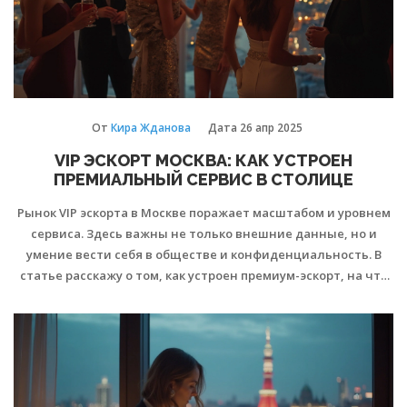
От
Кира Жданова
Дата
26 апр 2025
VIP ЭСКОРТ МОСКВА: КАК УСТРОЕН
ПРЕМИАЛЬНЫЙ СЕРВИС В СТОЛИЦЕ
Рынок VIP эскорта в Москве поражает масштабом и уровнем
сервиса. Здесь важны не только внешние данные, но и
умение вести себя в обществе и конфиденциальность. В
статье расскажу о том, как устроен премиум-эскорт, на что
обращать внимание при выборе агентства и как убедиться
в безопасности сделки. Расскажу о типичных ошибках
клиентов и дам советы по поиску подходящей девушки для
сопровождения мероприятий. Буду говорить только о
легальных, прозрачных аспектах этого бизнеса.