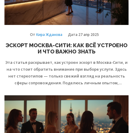
От
Кира Жданова
Дата
27 апр 2025
ЭСКОРТ МОСКВА-СИТИ: КАК ВСЁ УСТРОЕНО
И ЧТО ВАЖНО ЗНАТЬ
Эта статья раскрывает, как устроен эскорт в Москва-Сити, и
на что стоит обратить внимание при выборе услуги. Здесь
нет стереотипов — только свежий взгляд на реальность
сферы сопровождения. Поделюсь личным опытом,
полезными советами и расскажу об интересных деталях
закулисья. Вы узнаете, как обезопасить себя и избежать
типичных ошибок новичка. После прочтения вы будете
точно понимать, что ожидать и как сделать процесс
максимально комфортным.