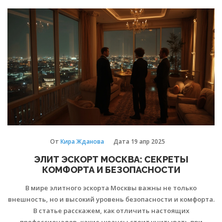
и как их снизить. Приведём реальные кейсы, советы по
безопасности и финансовому планированию. Напишу о том,
что часто скрывают агентства, и расскажу, какие клиенты
чаще всего ищут элитный эскорт.
От
Кира Жданова
Дата
19 апр 2025
ЭЛИТ ЭСКОРТ МОСКВА: СЕКРЕТЫ
КОМФОРТА И БЕЗОПАСНОСТИ
В мире элитного эскорта Москвы важны не только
внешность, но и высокий уровень безопасности и комфорта.
В статье расскажем, как отличить настоящих
профессионалов, какие нюансы стоит учитывать при