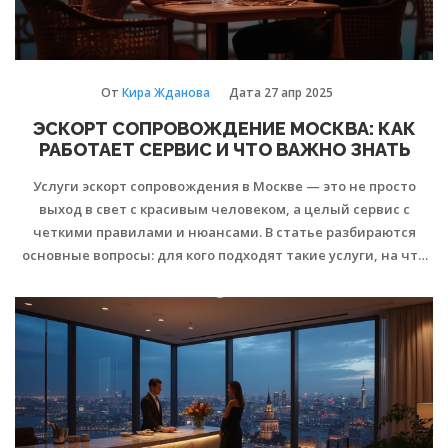
От
Кира Жданова
Дата
27 апр 2025
ЭСКОРТ СОПРОВОЖДЕНИЕ МОСКВА: КАК
РАБОТАЕТ СЕРВИС И ЧТО ВАЖНО ЗНАТЬ
Услуги эскорт сопровождения в Москве — это не просто
выход в свет с красивым человеком, а целый сервис с
четкими правилами и нюансами. В статье разбираются
основные вопросы: для кого подходят такие услуги, на что
стоит обратить внимание при выборе агентства, как
обезопасить себя и какие тонкости нужно знать клиенту. Вы
узнаете о современных трендах, а также получите советы,
которые помогут избежать неприятных ситуаций. Это
практичное руководство для тех, кто хочет разобраться в
теме и получить максимум пользы.