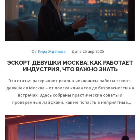
От
Кира Жданова
Дата
25 апр 2025
ЭСКОРТ ДЕВУШКИ МОСКВА: КАК РАБОТАЕТ
ИНДУСТРИЯ, ЧТО ВАЖНО ЗНАТЬ
Эта статья раскрывает реальные нюансы работы эскорт-
девушек в Москве – от поиска клиентов до безопасности на
встречах. Здесь собраны практические советы и
проверенные лайфхаки, как не попасть в неприятные
истории и что стоит учитывать новичкам. Разберёмся,
почему эскорт — это совсем не так просто, как выглядит со
стороны. Также обсудим, на что обращать внимание при
выборе агентства и какие подводные камни встречаются
чаще всего. Всё по делу, никакой воды и стереотипов.