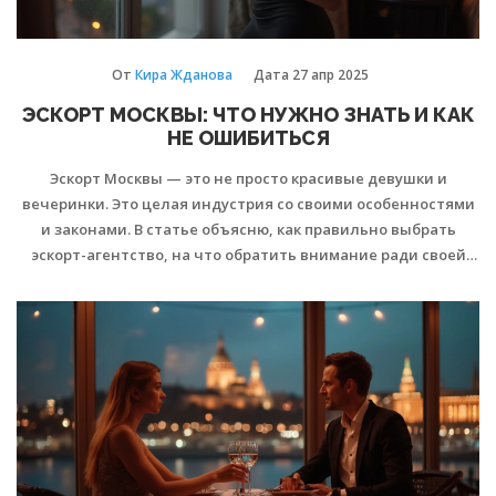
От
Кира Жданова
Дата
27 апр 2025
ЭСКОРТ МОСКВЫ: ЧТО НУЖНО ЗНАТЬ И КАК
НЕ ОШИБИТЬСЯ
Эскорт Москвы — это не просто красивые девушки и
вечеринки. Это целая индустрия со своими особенностями
и законами. В статье объясню, как правильно выбрать
эскорт-агентство, на что обратить внимание ради своей
безопасности и какие типичные ошибки совершают
новички. Дам практические советы для тех, кто только
начинает разбираться в теме.