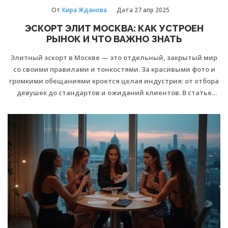
От
Кира Жданова
Дата
27 апр 2025
ЭСКОРТ ЭЛИТ МОСКВА: КАК УСТРОЕН
РЫНОК И ЧТО ВАЖНО ЗНАТЬ
Элитный эскорт в Москве — это отдельный, закрытый мир
со своими правилами и тонкостями. За красивыми фото и
громкими обещаниями кроется целая индустрия: от отбора
девушек до стандартов и ожиданий клиентов. В статье
подробно разберём, на что обращать внимание при выборе
агентства, как отличить профессионализм от подделки и
чего не стоит бояться. Расскажем, как работают элитные
эскорт-сервисы и какие нюансы часто скрыты от глаз
новичков.