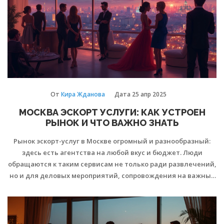
От
Кира Жданова
Дата
25 апр 2025
МОСКВА ЭСКОРТ УСЛУГИ: КАК УСТРОЕН
РЫНОК И ЧТО ВАЖНО ЗНАТЬ
Рынок эскорт-услуг в Москве огромный и разнообразный:
здесь есть агентства на любой вкус и бюджет. Люди
обращаются к таким сервисам не только ради развлечений,
но и для деловых мероприятий, сопровождения на важные
встречи или путешествия. В статье расскажем, как устроен
этот рынок, чего ожидать от сервиса, как выбирают эскорт в
столице и на что обратить внимание ради своей
безопасности и комфорта. Приведем реальные советы и