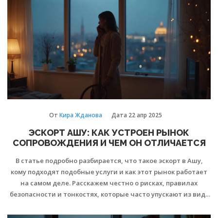
поиска и проверки исполнительных девушек. Такой
материал будет полезен тем, кто хочет честно получить
услуги высокого уровня и избежать разочарований.
От
Кира Жданова
Дата
22 апр 2025
ЭСКОРТ АШУ: КАК УСТРОЕН РЫНОК
СОПРОВОЖДЕНИЯ И ЧЕМ ОН ОТЛИЧАЕТСЯ
В статье подробно разбирается, что такое эскорт в Ашу,
кому подходят подобные услуги и как этот рынок работает
на самом деле. Расскажем честно о рисках, правилах
безопасности и тонкостях, которые часто упускают из виду
новички и клиенты. Разберёмся, чем эскорт в Ашу
отличается от других городов, какие ожидания бывают у