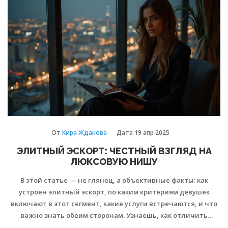
заказчиков и девушек, и на что стоит обратить внимание
при выборе сервиса или специалиста. Будут полезные
советы и реальные примеры, чтобы не попасть в
неприятную ситуацию.
От
Кира Жданова
Дата
19 апр 2025
ЭЛИТНЫЙ ЭСКОРТ: ЧЕСТНЫЙ ВЗГЛЯД НА
ЛЮКСОВУЮ НИШУ
В этой статье — не глянец, а объективные факты: как
устроен элитный эскорт, по каким критериям девушек
включают в этот сегмент, какие услуги встречаются, и что
важно знать обеим сторонам. Узнаешь, как отличить
профессионализм от банального развода, какие риски есть