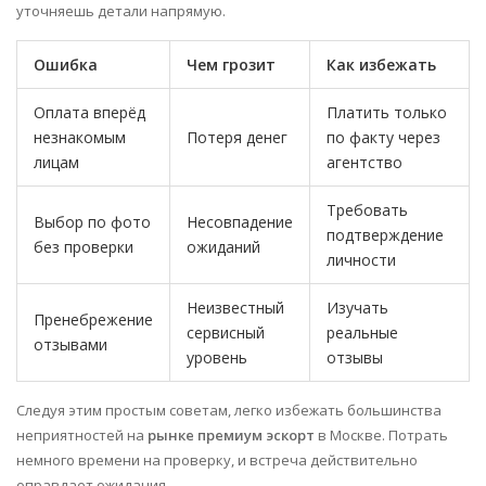
уточняешь детали напрямую.
Ошибка
Чем грозит
Как избежать
Оплата вперёд
Платить только
незнакомым
Потеря денег
по факту через
лицам
агентство
Требовать
Выбор по фото
Несовпадение
подтверждение
без проверки
ожиданий
личности
Неизвестный
Изучать
Пренебрежение
сервисный
реальные
отзывами
уровень
отзывы
Следуя этим простым советам, легко избежать большинства
неприятностей на
рынке премиум эскорт
в Москве. Потрать
немного времени на проверку, и встреча действительно
оправдает ожидания.