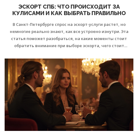
ЭСКОРТ СПБ: ЧТО ПРОИСХОДИТ ЗА
КУЛИСАМИ И КАК ВЫБРАТЬ ПРАВИЛЬНО
В Санкт-Петербурге спрос на эскорт-услуги растет, но
немногие реально знают, как все устроено изнутри. Эта
статья поможет разобраться, на какие моменты стоит
обратить внимание при выборе эскорта, чего стоит
остерегаться, и почему прозрачность важна не меньше,
чем красота. Здесь собраны простые советы для клиентов,
чтобы не попасться на уловки мошенников и получить
именно тот опыт, который ищете. Приводим конкретные
рекомендации по безопасности и рассказываем о нюансах
рынка эскорта в СПб.