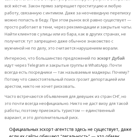
всё жёстче. Закон прямо запрещает проституцию и любую
работу, связанную с интимом. Даже за неочевидную переписку
можно попасть в беду. При этом рынок всё равно существует —
просто работает в тени, через рекомендации и закрытые чаты.
Найти клиентов с улицы или из бара, как в других странах, не
получится: тут запрещено даже обычное знакомство с
мужчиной не по делу, это считается нарушением морали.
Интересно, что большинство предложений по
эскорт Дубай
идут через Telegram и закрытые группы в WhatsApp. Почти
всегда есть посредники — так называемые маджеры. Почему?
Потому что самостоятельный поиск грозит депортацией или
арестом, никто не хочет рисковать.
Часто встречаются объявления для девушек из стран СНГ, но
это почти всегда неофициально. Никто не даст визу для такой
работы, поэтому приезжать туристом — единственный
вариант, и это дополнительный риск.
Официальных эскорт-агентств здесь не существует, даже
если их сайты обещают “легальность” — это обман;