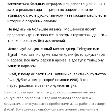
закончиться большим штрафом или депортацией. В ОАЭ
за это реально садят – цифры по задержаниям не
афишируют, но в русскоязычном чате каждый месяц есть
истории о подобных случаях.
Не ведись на большие авансы
. Мошенники любят
предлагать деньги заранее, а потом «теряются». Деньги –
только по факту, без исключений.
Используй защищенный мессенджер
. Telegram или
Signal – мастхэв, но даже там не храни фото документов
и адреса. Все чаты держи в архиве, а доступ к телефону
защити паролем.
Знай, к кому обратиться
. Запиши контакты консульства
РФ в Дубае и номер скорой помощи (998). Это не
перестраховка, а реально нужная штука.
Если говорить про статистику, то по сообщениям местного
консульства, за прошлый год они помогли более чем 40
девушкам, столкнувшимся с проблемами из-за работы в
эскорт
Дубай
. Большинство ошибок связано именно с незнанием