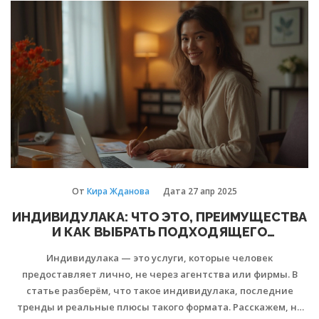
Поговорим о плюсах и минусах заказа через ashoo,
поделимся личными лайфхаками и раскроем, кому будет
полезен этот сервис. Если вы давно хотели попробовать
что-то новое для онлайн-шопинга, этот материал точно
для вас.
От
Кира Жданова
Дата
27 апр 2025
ИНДИВИДУЛАКА: ЧТО ЭТО, ПРЕИМУЩЕСТВА
И КАК ВЫБРАТЬ ПОДХОДЯЩЕГО
СПЕЦИАЛИСТА
Индивидулака — это услуги, которые человек
предоставляет лично, не через агентства или фирмы. В
статье разберём, что такое индивидулака, последние
тренды и реальные плюсы такого формата. Расскажем, на