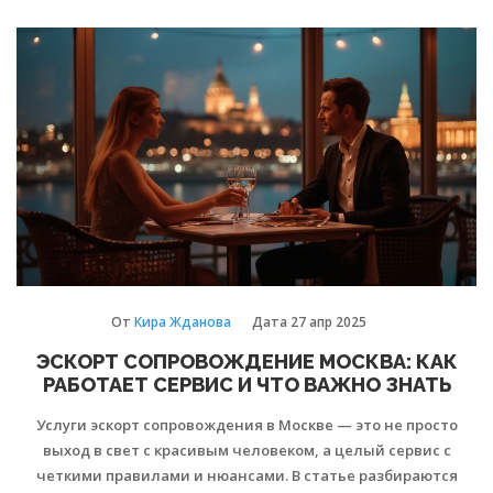
что обращать внимание при выборе специалиста и как
обезопасить себя от ошибок. Добавим полные и честные
советы, чтобы опыт оказался удачным. Вы узнаете, когда
индивидулака может стать оптимальным решением.
От
Кира Жданова
Дата
27 апр 2025
ЭСКОРТ СОПРОВОЖДЕНИЕ МОСКВА: КАК
РАБОТАЕТ СЕРВИС И ЧТО ВАЖНО ЗНАТЬ
Услуги эскорт сопровождения в Москве — это не просто
выход в свет с красивым человеком, а целый сервис с
четкими правилами и нюансами. В статье разбираются