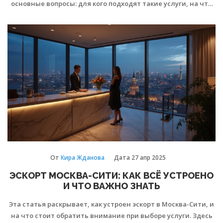
основные вопросы: для кого подходят такие услуги, на что
стоит обратить внимание при выборе агентства, как
обезопасить себя и какие тонкости нужно знать клиенту. Вы
узнаете о современных трендах, а также получите советы,
которые помогут избежать неприятных ситуаций. Это
практичное руководство для тех, кто хочет разобраться в
теме и получить максимум пользы.
От
Кира Жданова
Дата
27 апр 2025
ЭСКОРТ МОСКВА-СИТИ: КАК ВСЁ УСТРОЕНО
И ЧТО ВАЖНО ЗНАТЬ
Эта статья раскрывает, как устроен эскорт в Москва-Сити, и
на что стоит обратить внимание при выборе услуги. Здесь