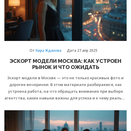
От
Кира Жданова
Дата
27 апр 2025
ЭСКОРТ МОДЕЛИ МОСКВА: КАК УСТРОЕН
РЫНОК И ЧТО ОЖИДАТЬ
Эскорт модели в Москве — это не только красивые фото и
дорогие вечеринки. В этом материале разбираемся, как
устроена работа, на что обращать внимание при выборе
агентства, какие навыки важны для успеха и к чему реально
готовиться девушкам. Дам полезные советы, которые
помогут не попасть в неловкие ситуации и сделать
правильный выбор. Не обходится и без интересных фактов
из личного опыта.