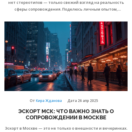
нет стереотипов — только свежий взгляд на реальность
сферы сопровождения. Поделюсь личным опытом,
полезными советами и расскажу об интересных деталях
закулисья. Вы узнаете, как обезопасить себя и избежать
типичных ошибок новичка. После прочтения вы будете
точно понимать, что ожидать и как сделать процесс
максимально комфортным.
От
Кира Жданова
Дата
26 апр 2025
ЭСКОРТ МСК: ЧТО ВАЖНО ЗНАТЬ О
СОПРОВОЖДЕНИИ В МОСКВЕ
Эскорт в Москве — это не только о внешности и вечеринках.