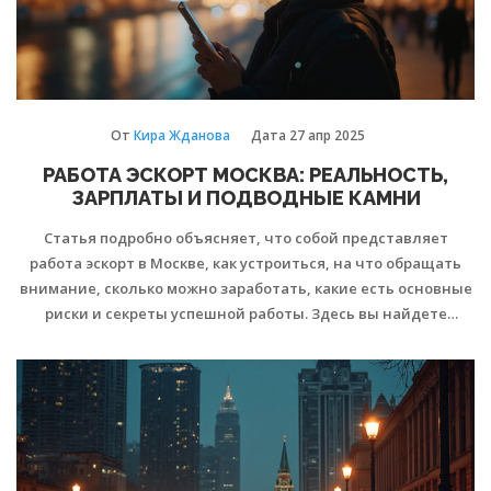
От
Кира Жданова
Дата
27 апр 2025
РАБОТА ЭСКОРТ МОСКВА: РЕАЛЬНОСТЬ,
ЗАРПЛАТЫ И ПОДВОДНЫЕ КАМНИ
Статья подробно объясняет, что собой представляет
работа эскорт в Москве, как устроиться, на что обращать
внимание, сколько можно заработать, какие есть основные
риски и секреты успешной работы. Здесь вы найдете
полезные советы для новичков и реальные факты, без
мифов и преувеличений. Материал разбивает
распространённые стереотипы и открывает закулисье
индустрии — без прикрас, но и без драм. Прочитав, вы
поймёте, подходит ли такая сфера лично вам и как
избежать типичных ошибок.