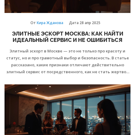
От
Кира Жданова
Дата
28 апр 2025
ЭЛИТНЫЕ ЭСКОРТ МОСКВА: КАК НАЙТИ
ИДЕАЛЬНЫЙ СЕРВИС И НЕ ОШИБИТЬСЯ
Элитный эскорт в Москве — это не только про красоту и
статус, но и про грамотный выбор и безопасность. В статье
рассказано, какие признаки отличают действительно
элитный сервис от посредственного, как не стать жертвой
мошенников, на что обращать внимание при выборе и что
стоит знать о правилах общения с девушками из элитного
эскорта. Поделюсь полезными лайфхаками и расскажу о
реальных ценах и типичных ошибках клиентов.