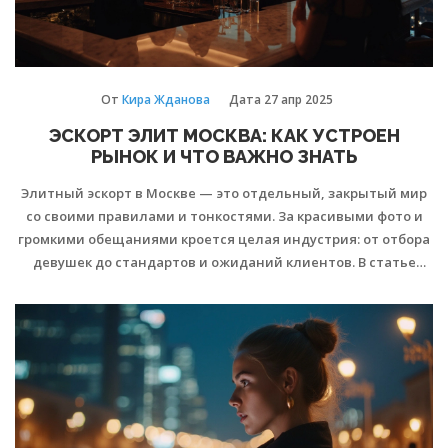
От
Кира Жданова
Дата
27 апр 2025
ЭСКОРТ ЭЛИТ МОСКВА: КАК УСТРОЕН
РЫНОК И ЧТО ВАЖНО ЗНАТЬ
Элитный эскорт в Москве — это отдельный, закрытый мир
со своими правилами и тонкостями. За красивыми фото и
громкими обещаниями кроется целая индустрия: от отбора
девушек до стандартов и ожиданий клиентов. В статье
подробно разберём, на что обращать внимание при выборе
агентства, как отличить профессионализм от подделки и
чего не стоит бояться. Расскажем, как работают элитные
эскорт-сервисы и какие нюансы часто скрыты от глаз
новичков.