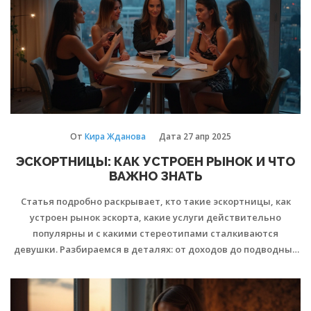
От
Кира Жданова
Дата
27 апр 2025
ЭСКОРТНИЦЫ: КАК УСТРОЕН РЫНОК И ЧТО
ВАЖНО ЗНАТЬ
Статья подробно раскрывает, кто такие эскортницы, как
устроен рынок эскорта, какие услуги действительно
популярны и с какими стереотипами сталкиваются
девушки. Разбираемся в деталях: от доходов до подводных
камней, а также делимся советами по безопасности и
грамотным переговорам. Материал поможет понять
реальные условия и показать, как это работает изнутри —