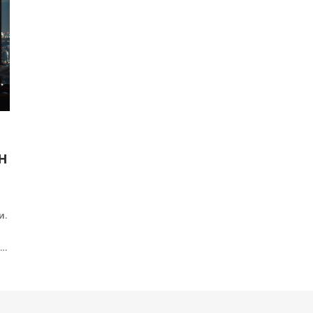
Н
и.
ри
зм
,