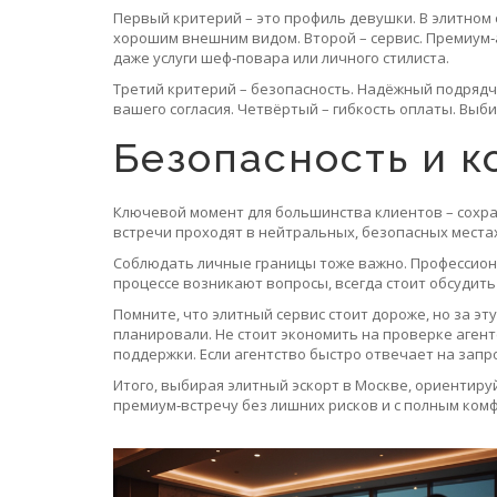
Первый критерий – это профиль девушки. В элитном
хорошим внешним видом. Второй – сервис. Премиум‑
даже услуги шеф‑повара или личного стилиста.
Третий критерий – безопасность. Надёжный подряд
вашего согласия. Четвёртый – гибкость оплаты. Вы
Безопасность и 
Ключевой момент для большинства клиентов – сохра
встречи проходят в нейтральных, безопасных места
Соблюдать личные границы тоже важно. Профессионал
процессе возникают вопросы, всегда стоит обсудить
Помните, что элитный сервис стоит дороже, но за эт
планировали. Не стоит экономить на проверке аген
поддержки. Если агентство быстро отвечает на зап
Итого, выбирая элитный эскорт в Москве, ориентиру
премиум‑встречу без лишних рисков и с полным ком