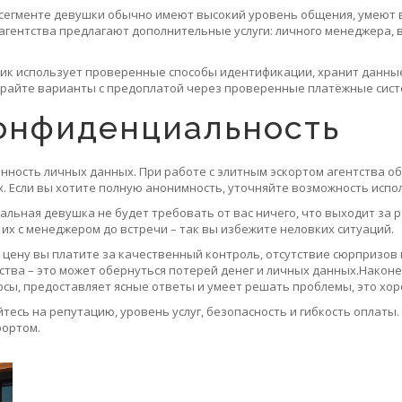
 сегменте девушки обычно имеют высокий уровень общения, умеют 
агентства предлагают дополнительные услуги: личного менеджера, 
чик использует проверенные способы идентификации, хранит данные
бирайте варианты с предоплатой через проверенные платёжные систе
конфиденциальность
нность личных данных. При работе с элитным эскортом агентства о
х. Если вы хотите полную анонимность, уточняйте возможность испо
ьная девушка не будет требовать от вас ничего, что выходит за р
 их с менеджером до встречи – так вы избежите неловких ситуаций.
у цену вы платите за качественный контроль, отсутствие сюрпризов и
тства – это может обернуться потерей денег и личных данных.Након
росы, предоставляет ясные ответы и умеет решать проблемы, это хо
йтесь на репутацию, уровень услуг, безопасность и гибкость оплаты
фортом.