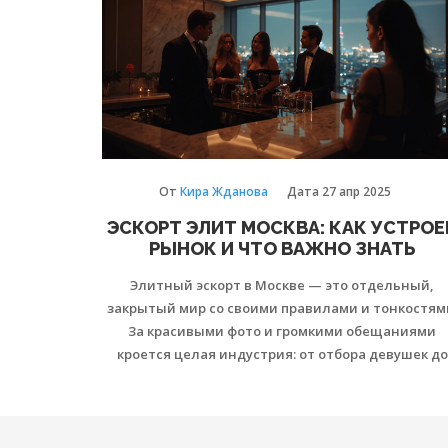
От
Кира Жданова
Дата
27 апр 2025
ЭСКОРТ ЭЛИТ МОСКВА: КАК УСТРОЕ
РЫНОК И ЧТО ВАЖНО ЗНАТЬ
Элитный эскорт в Москве — это отдельный,
закрытый мир со своими правилами и тонкостям
За красивыми фото и громкими обещаниями
кроется целая индустрия: от отбора девушек до
стандартов и ожиданий клиентов. В статье
подробно разберём, на что обращать внимание п
выборе агентства, как отличить профессионали
от подделки и чего не стоит бояться. Расскажем