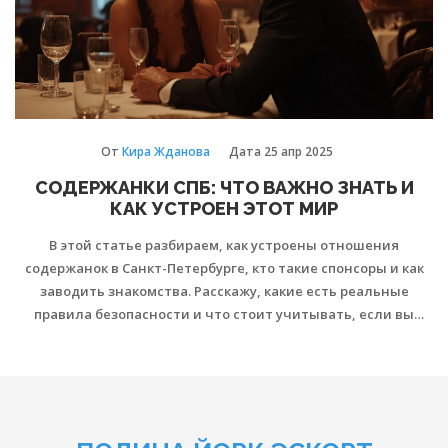
От
Кира Жданова
Дата
25 апр 2025
СОДЕРЖАНКИ СПБ: ЧТО ВАЖНО ЗНАТЬ И
КАК УСТРОЕН ЭТОТ МИР
В этой статье разбираем, как устроены отношения
содержанок в Санкт-Петербурге, кто такие спонсоры и как
заводить знакомства. Расскажу, какие есть реальные
правила безопасности и что стоит учитывать, если вы
задумываетесь о такой модели отношений. Не обойду
стороной стереотипы, а также расскажу о плюсах и минусах
этой жизни. Приведу советы для девушек и мужчин с
примерами из реальной жизни.