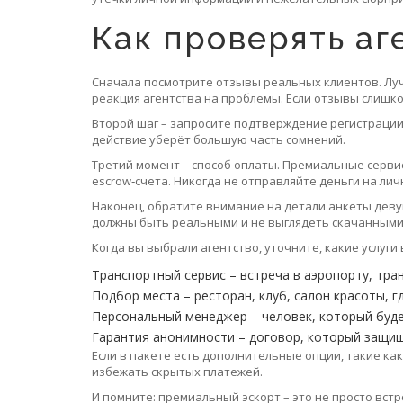
Как проверять аг
Сначала посмотрите отзывы реальных клиентов. Луч
реакция агентства на проблемы. Если отзывы слишк
Второй шаг – запросите подтверждение регистрации
действие уберёт большую часть сомнений.
Третий момент – способ оплаты. Премиальные серв
escrow‑счета. Никогда не отправляйте деньги на ли
Наконец, обратите внимание на детали анкеты деву
должны быть реальными и не выглядеть скачанными и
Когда вы выбрали агентство, уточните, какие услуги
Транспортный сервис – встреча в аэропорту, тра
Подбор места – ресторан, клуб, салон красоты, г
Персональный менеджер – человек, который буде
Гарантия анонимности – договор, который защи
Если в пакете есть дополнительные опции, такие ка
избежать скрытых платежей.
И помните: премиальный эскорт – это не просто вст