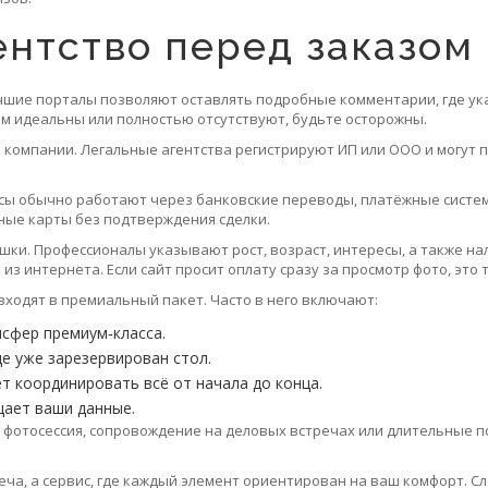
ентство перед заказом
шие порталы позволяют оставлять подробные комментарии, где ука
ом идеальны или полностью отсутствуют, будьте осторожны.
 компании. Легальные агентства регистрируют ИП или ООО и могут 
исы обычно работают через банковские переводы, платёжные систе
чные карты без подтверждения сделки.
шки. Профессионалы указывают рост, возраст, интересы, а также н
з интернета. Если сайт просит оплату сразу за просмотр фото, это 
 входят в премиальный пакет. Часто в него включают:
нсфер премиум‑класса.
де уже зарезервирован стол.
т координировать всё от начала до конца.
щает ваши данные.
к фотосессия, сопровождение на деловых встречах или длительные п
реча, а сервис, где каждый элемент ориентирован на ваш комфорт. 