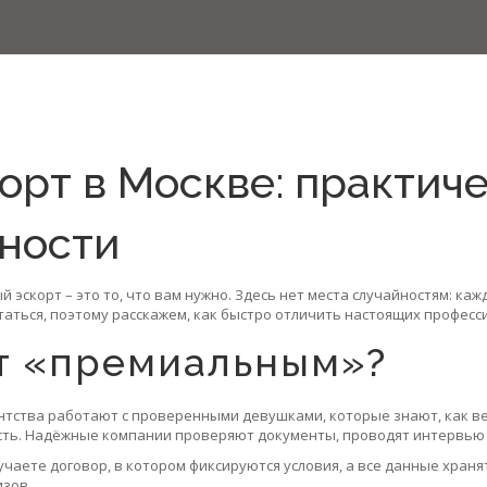
рт в Москве: практиче
сности
 эскорт – это то, что вам нужно. Здесь нет места случайностям: ка
таться, поэтому расскажем, как быстро отличить настоящих профес
рт «премиальным»?
нтства работают с проверенными девушками, которые знают, как вес
ость. Надёжные компании проверяют документы, проводят интервью и
чаете договор, в котором фиксируются условия, а все данные хран
зов.