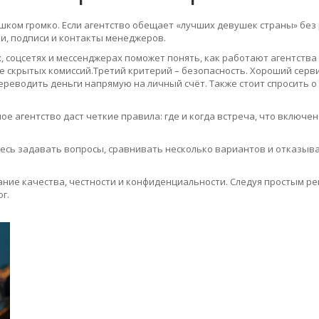
ком громко. Если агентство обещает «лучших девушек страны» без р
и, подписи и контакты менеджеров.
, соцсетях и мессенджерах поможет понять, как работают агентства
е скрытых комиссий.Третий критерий – безопасность. Хороший серви
ереводить деньги напрямую на личный счёт. Также стоит спросить о
е агентство даст четкие правила: где и когда встреча, что включен
тесь задавать вопросы, сравнивать несколько вариантов и отказыва
етание качества, честности и конфиденциальности. Следуя простым 
г.