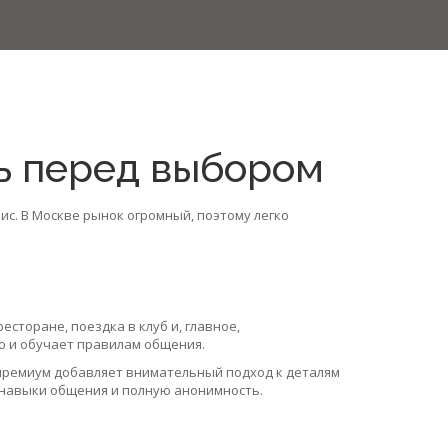
ть перед выбором
с. В Москве рынок огромный, поэтому легко
есторане, поездка в клуб и, главное,
ю и обучает правилам общения.
 премиум добавляет внимательный подход к деталям
е навыки общения и полную анонимность.