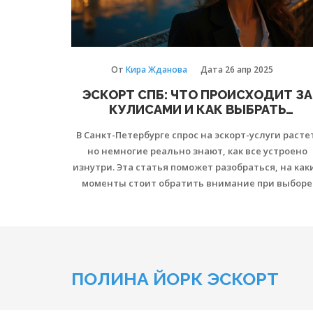
От
Кира Жданова
Дата
26 апр 2025
ЭСКОРТ СПБ: ЧТО ПРОИСХОДИТ ЗА
КУЛИСАМИ И КАК ВЫБРАТЬ
ПРАВИЛЬНО
В Санкт-Петербурге спрос на эскорт-услуги расте
но немногие реально знают, как все устроено
изнутри. Эта статья поможет разобраться, на как
моменты стоит обратить внимание при выборе
эскорта, чего стоит остерегаться, и почему
прозрачность важна не меньше, чем красота. Зде
собраны простые советы для клиентов, чтобы н
попасться на уловки мошенников и получить
именно тот опыт, который ищете. Приводим
ПОЛИНА ЙОРК ЭСКОРТ
конкретные рекомендации по безопасности и
рассказываем о нюансах рынка эскорта в СПб.