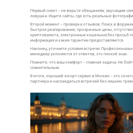
Первый совет – не верьте обещаниям, звучащим слиш
ловушка. Ищите сайты, где есть реальные фотографи
Второй момент – проверка отзывов. Поиск в форумах
быстрое реагирование, прозрачные цены, отсутстви
криптовалюта, электронные кошельки) без просьб п
информация и какие гарантии предоставляются.
Наконец, уточните условия встречи. Профессионально
менеджер уклоняется от ответов, это плохой знак.
Помните, что ваш комфорт – главная задача. Не бой
сомнительным.
В итоге, хороший эскорт‑сервис в Москве – это соч
партнёра и наслаждаться встречей без лишних трево