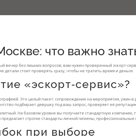
Москве: что важно зна
ый вечер без лишних вопросов, вам нужен проверенный эскорт‑серви
е детали стоит проверять сразу, чтобы не тратить время и деньги.
ятие «эскорт‑сервис»?
тографией. Это целый пакет: сопровождение на мероприятия, ужин в р
нтство подбирает девушку под ваш запрос, проверяет её репутаци
и элитный. На базовом уровне вы получаете стандартную компанию,
ый предлагает строгие стандарты личной гигиены, профессиональны
ибок при выборе