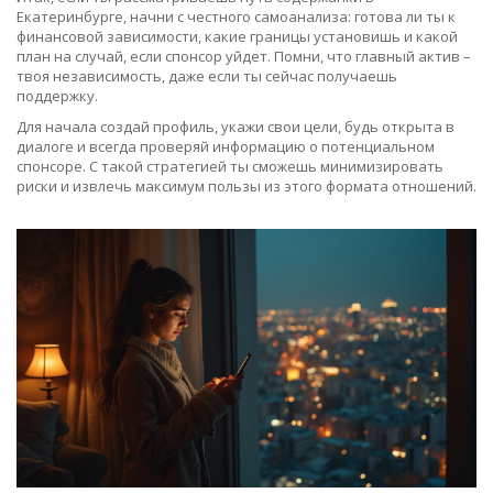
Екатеринбурге, начни с честного самоанализа: готова ли ты к
финансовой зависимости, какие границы установишь и какой
план на случай, если спонсор уйдет. Помни, что главный актив –
твоя независимость, даже если ты сейчас получаешь
поддержку.
Для начала создай профиль, укажи свои цели, будь открыта в
диалоге и всегда проверяй информацию о потенциальном
спонсоре. С такой стратегией ты сможешь минимизировать
риски и извлечь максимум пользы из этого формата отношений.